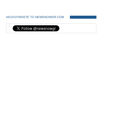
ΑΚΟΛΟΥΘΗΣΤΕ ΤΟ NEWSNOWGR.COM