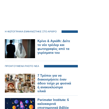
Η ΦΩΤΟΓΡΑΦΙΑ ΕΜΦΑΝΙΣΤΗΚΕ ΣΤΟ ΑΡΘΡΟ
Κρίνο & Αγκάθι: Δείτε
το νέο τρέιλερ και
φωτογραφίες από τα
γυρίσματα του
ΠΡΟΗΓΟΥΜΕΝΑ PHOTO ΝΕΑ
7 Τρόποι για να
διακοσμήσετε έναν
άδειο τοίχο με φυσικά
ή ανακυκλώσιμα
υλικά
Perimeter Institute: 6
καλοκαιρινά
επιστημονικά βιβλία