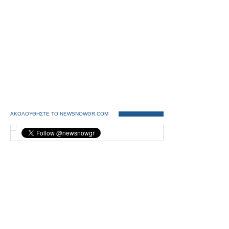
ΑΚΟΛΟΥΘΗΣΤΕ ΤΟ NEWSNOWGR.COM