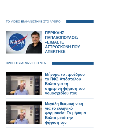
ΤΟ VIDEO ΕΜΦΑΝΙΣΤΗΚΕ ΣΤΟ ΑΡΘΡΟ
ΠΕΡΙΚΛΗΣ
ΠΑΠΑΔΟΠΟΥΛΟΣ:
«ΕΙΜΑΣΤΕ
ΑΣΤΡΟΣΚΟΝΗ ΠΟΥ
ΑΠΕΚΤΗΣΕ
ΣΥΝΕΙΔΗΣΗ» – Ο
ΗΓΕΤΗΣ ΤΗΣ NASA
ΠΡΟΗΓΟΥΜΕΝΑ VIDEO ΝΕΑ
ΠΙΣΩ ΑΠΟ ΤΟ Artemis
II
Μήνυμα το προέδρου
το ΠΦΣ Απόστολου
Βαλτά για τη
σημερινή ψήφιση του
νομοσχεδίου που
κατοχυρώνει τα
φαρμακεία μας
Μεγάλη θεσμική νίκη
για το ελληνικό
φαρμακείο: Το μήνυμα
Βαλτά μετά την
ψήφιση του
νομοσχεδίου (video)