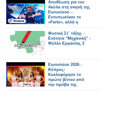
Αποθέωση για τον
Ακύλα στη σκηνή της
Eurovision –
Εντυπωσίασε το
«Ferto», αλλά η
σκηνοθεσία άφησε
ερωτήματα - Δείτε την
Φυσική Στ΄ τάξης -
εμφάνιση σε Video
Ενότητα "Μηχανική" -
Φύλλο Εργασίας 2
Eurovision 2026 -
Κύπρος:
Κυκλοφόρησε το
πρώτο βίντεο από
την πρόβα της
Antigoni