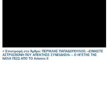
< Επιστροφή στο Άρθρο: ΠΕΡΙΚΛΗΣ ΠΑΠΑΔΟΠΟΥΛΟΣ: «ΕΙΜΑΣΤΕ
ΑΣΤΡΟΣΚΟΝΗ ΠΟΥ ΑΠΕΚΤΗΣΕ ΣΥΝΕΙΔΗΣΗ» – Ο ΗΓΕΤΗΣ ΤΗΣ
NASA ΠΙΣΩ ΑΠΟ ΤΟ Artemis II