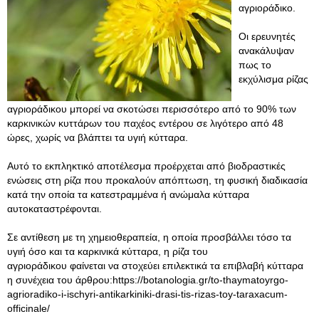
αγριοράδικο.
Οι ερευνητές
ανακάλυψαν
πως το
εκχύλισμα ρίζας
αγριοράδικου μπορεί να σκοτώσει περισσότερο από το 90% των
καρκινικών κυττάρων του παχέος εντέρου σε λιγότερο από 48
ώρες, χωρίς να βλάπτει τα υγιή κύτταρα.
Αυτό το εκπληκτικό αποτέλεσμα προέρχεται από βιοδραστικές
ενώσεις στη ρίζα που προκαλούν απόπτωση, τη φυσική διαδικασία
κατά την οποία τα κατεστραμμένα ή ανώμαλα κύτταρα
αυτοκαταστρέφονται.
Σε αντίθεση με τη χημειοθεραπεία, η οποία προσβάλλει τόσο τα
υγιή όσο και τα καρκινικά κύτταρα, η ρίζα του
αγριοράδικου φαίνεται να στοχεύει επιλεκτικά τα επιβλαβή κύτταρα
η συνέχεια του άρθρου:https://botanologia.gr/to-thaymatoyrgo-
agrioradiko-i-ischyri-antikarkiniki-drasi-tis-rizas-toy-taraxacum-
officinale/