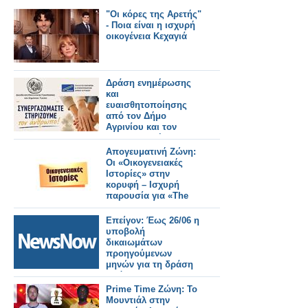
"Οι κόρες της Αρετής"
- Ποια είναι η ισχυρή
οικογένεια Κεχαγιά
Δράση ενημέρωσης
και
ευαισθητοποίησης
από τον Δήμο
Αγρινίου και τον
ΣΕΕΔΑ με μήνυμα
«Συνεργαζόμαστε –
Απογευματινή Ζώνη:
Στηρίζουμε τον
Οι «Οικογενειακές
άνθρωπο»
Ιστορίες» στην
κορυφή – Ισχυρή
παρουσία για «The
Chase» και «Live
News»
Επείγον: Έως 26/06 η
υποβολή
δικαιωμάτων
προηγούμενων
μηνών για τη δράση
πρόληψης του
καρκίνου του παχέος
Prime Time Ζώνη: Το
εντέρου
Μουντιάλ στην