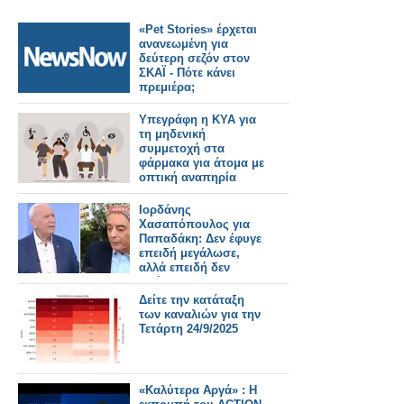
«Pet Stories» έρχεται
ανανεωμένη για
δεύτερη σεζόν στον
ΣΚΑΪ - Πότε κάνει
πρεμιέρα;
Υπεγράφη η ΚΥΑ για
τη μηδενική
συμμετοχή στα
φάρμακα για άτομα με
οπτική αναπηρία
≥80%
Ιορδάνης
Χασαπόπουλος για
Παπαδάκη: Δεν έφυγε
επειδή μεγάλωσε,
αλλά επειδή δεν
“πήγαιναν” τα
νούμερα
Δείτε την κατάταξη
των καναλιών για την
Τετάρτη 24/9/2025
«Καλύτερα Αργά» : Η