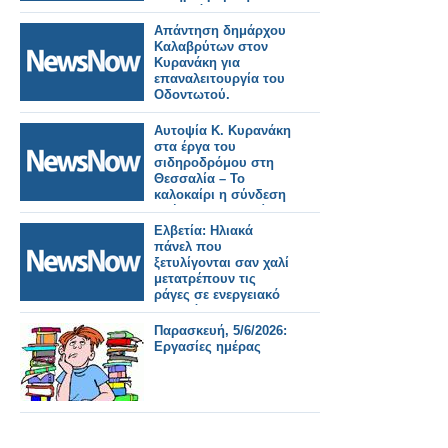
κινητικότητα.
Απάντηση δημάρχου
Καλαβρύτων στον
Κυρανάκη για
επαναλειτουργία του
Οδοντωτού.
Αυτοψία Κ. Κυρανάκη
στα έργα του
σιδηροδρόμου στη
Θεσσαλία – Το
καλοκαίρι η σύνδεση
Αθήνα Θεσσαλονίκη
με 5 δικλείδες
Ελβετία: Ηλιακά
ασφαλείας.
πάνελ που
ξετυλίγονται σαν χαλί
μετατρέπουν τις
ράγες σε ενεργειακό
σταθμό.
Παρασκευή, 5/6/2026:
Εργασίες ημέρας