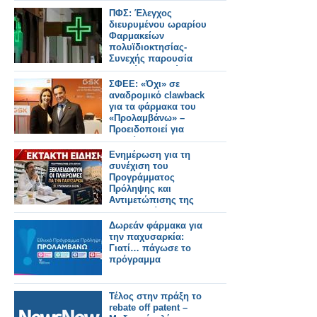
ΠΦΣ: Έλεγχος
διευρυμένου ωραρίου
Φαρμακείων
πολυϊδιοκτησίας-
Συνεχής παρουσία
αδειούχου Φ/ού στο
ωράριο!
ΣΦΕΕ: «Όχι» σε
αναδρομικό clawback
για τα φάρμακα του
«Προλαμβάνω» –
Προειδοποιεί για
«επικίνδυνο
προηγούμενο»
Ενημέρωση για τη
συνέχιση του
Προγράμματος
Πρόληψης και
Αντιμετώπισης της
Παχυσαρκίας και για
την εξόφληση των
Δωρεάν φάρμακα για
οφειλών των μηνών
την παχυσαρκία:
Μαΐου και Ιουνίου
Γιατί… πάγωσε το
πρόγραμμα
Τέλος στην πράξη το
rebate off patent –