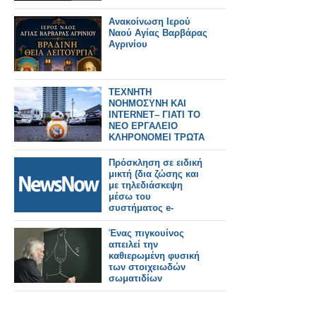
Ανακοίνωση Ιερού
Ναού Αγίας Βαρβάρας
Αγρινίου
ΤΕΧΝΗΤΗ
ΝΟΗΜΟΣΥΝΗ ΚΑΙ
INTERNET– ΓΙΑΤΙ ΤΟ
ΝΕΟ ΕΡΓΑΛΕΙΟ
ΚΛΗΡΟΝΟΜΕΙ ΤΡΩΤΑ
ΤΟΥ ΙΣΤΟΥ ΚΑΙ ΤΟΥ
ΠΑΡΕΛΘΟΝΤΟΣ
Πρόσκληση σε ειδική
μικτή (δια ζώσης και
με τηλεδιάσκεψη
μέσω του
συστήματος e-
presence.gov.gr)
συνεδρίασης του
Ένας πιγκουίνος
Δημοτικού
απειλεί την
Συμβουλίου.
καθιερωμένη φυσική
των στοιχειωδών
σωματιδίων