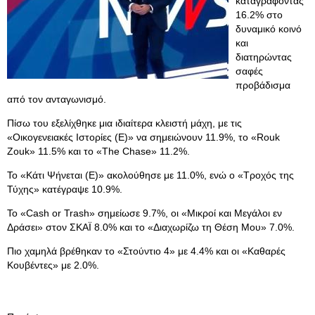
καταγράφοντας
16.2% στο
δυναμικό κοινό
και
διατηρώντας
σαφές
προβάδισμα
από τον ανταγωνισμό.
Πίσω του εξελίχθηκε μια ιδιαίτερα κλειστή μάχη, με τις
«Οικογενειακές Ιστορίες (E)» να σημειώνουν 11.9%, το «Rouk
Zouk» 11.5% και το «The Chase» 11.2%.
Το «Κάτι Ψήνεται (E)» ακολούθησε με 11.0%, ενώ ο «Τροχός της
Τύχης» κατέγραψε 10.9%.
Το «Cash or Trash» σημείωσε 9.7%, οι «Μικροί και Μεγάλοι εν
Δράσει» στον ΣΚΑΪ 8.0% και το «Διαχωρίζω τη Θέση Μου» 7.0%.
Πιο χαμηλά βρέθηκαν το «Στούντιο 4» με 4.4% και οι «Καθαρές
Κουβέντες» με 2.0%.