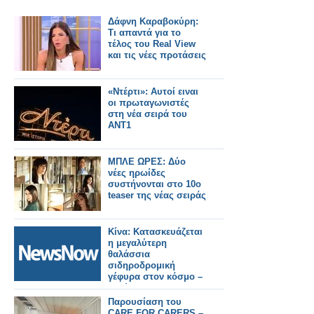
Δάφνη Καραβοκύρη:
Τι απαντά για το
τέλος του Real View
και τις νέες προτάσεις
«Ντέρτι»: Αυτοί ειναι
οι πρωταγωνιστές
στη νέα σειρά του
ΑΝΤ1
ΜΠΛΕ ΩΡΕΣ: Δύο
νέες ηρωίδες
συστήνονται στο 10ο
teaser της νέας σειράς
Κίνα: Κατασκευάζεται
η μεγαλύτερη
θαλάσσια
σιδηροδρομική
γέφυρα στον κόσμο –
Ταχύτητα 350 χλμ./
ώρα!
Παρουσίαση του
CARE FOR CARERS –