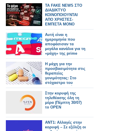
TA FAKE NEWS ΣΤΟ
ΔΙΑΔΙΚΤΥΟ
ΚΟΙΝΟΠΟΙΟΥΝΤΑΙ
ΑΠΟ ΧΡΗΣΤΕΣ-
ΕΜΠΙΣΤΑ ΜΟΝΟ
ΑΞΙΟΠΙΣΤΑ SITE
Αυτή είναι η
ημερομηνία που
αποφάσισαν τα
μεγάλα κανάλια για τη
«μάχη» της prime
time
Η μάχη για την
προσβασιμότητα στις
θεραπείες
γονιμότητας: Στο
στόχαστρο του
φαρμακευτικού
κόσμου οι πρακτικές
Στην κορυφή της
της εταιρείας Merck
τηλεθέασης όλη τη
μέρα (Πέμπτη 30/07)
το OPEN
ΑΝΤ1: Αλλαγές στην
κορυφή – Σε εξέλιξη οι