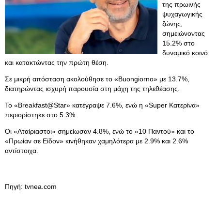
της πρωινής
ψυχαγωγικής
ζώνης,
σημειώνοντας
15.2% στο
δυναμικό κοινό
και κατακτώντας την πρώτη θέση.
Σε μικρή απόσταση ακολούθησε το «Buongiorno» με 13.7%,
διατηρώντας ισχυρή παρουσία στη μάχη της τηλεθέασης.
Το «Breakfast@Star» κατέγραψε 7.6%, ενώ η «Super Κατερίνα»
περιορίστηκε στο 5.3%.
Οι «Αταίριαστοι» σημείωσαν 4.8%, ενώ το «10 Παντού» και το
«Πρωίαν σε Είδον» κινήθηκαν χαμηλότερα με 2.9% και 2.6%
αντίστοιχα.
Πηγή: tvnea.com