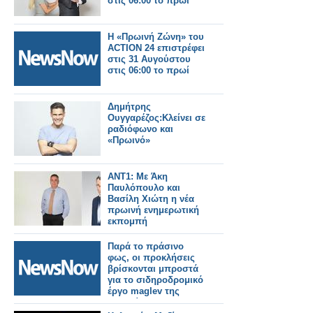
στις 06:00 το πρωί
Η «Πρωινή Ζώνη» του
ACTION 24 επιστρέφει
στις 31 Αυγούστου
στις 06:00 το πρωί
Δημήτρης
Ουγγαρέζος:Κλείνει σε
ραδιόφωνο και
«Πρωινό»
ΑΝΤ1: Με Άκη
Παυλόπουλο και
Βασίλη Χιώτη η νέα
πρωινή ενημερωτική
εκπομπή
Παρά το πράσινο
φως, οι προκλήσεις
βρίσκονται μπροστά
για το σιδηροδρομικό
έργο maglev της
Ιαπωνίας.