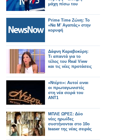
μάχη πίσω του
Prime Time Ζώνη: Το
«Να Μ' Αγαπάς» στην
κορυφή
Δάφνη Καραβοκύρη:
Τι απαντά για το
τέλος του Real View
και τις νέες προτάσεις
«Ντέρτι»: Αυτοί ειναι
οι πρωταγωνιστές
στη νέα σειρά του
ΑΝΤ1
ΜΠΛΕ ΩΡΕΣ: Δύο
νέες ηρωίδες
συστήνονται στο 10ο
teaser της νέας σειράς