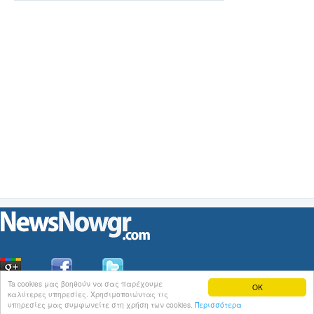
Ta cookies μας βοηθούν να σας παρέχουμε
OK
καλύτερες υπηρεσίες. Χρησιμοποιώντας τις
Οι
Ειδήσεις
του NewsNowgr.com στο
iNews
υπηρεσίες μας συμφωνείτε στη χρήση των cookies.
Περισσότερα
Σχετικά με το NewsNowgr.com | Αποποίηση Ευθυνών | Διαγραφή ή Τροποποίηση Άρθρων | 