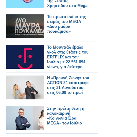
της Σίσσυς
Χρηστίδου στο Mega -
Πότε κάνει πρεμιέρα;
Το πρώτο trailer της
σειράς του MEGA
«Δυο μαύρα
πουκάμισα»
Το Μουντιάλ έβαλε
γκολ στις θεάσεις του
ERTFLIX και τον
Ιούλιο με 22.551.894
views, για δεύτερο
συνεχόμενο μήνα
Η «Πρωινή Ζώνη» του
ACTION 24 επιστρέφει
στις 31 Αυγούστου
στις 06:00 το πρωί
Στην πρώτη θέση η
καλοκαιρινή
«Κοινωνία Ώρα
MEGA» τον Ιούλιο