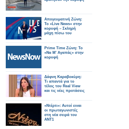
Απογευματινή Ζώνη:
Το «Live News» στην
κορυφή – Σκληρή
μάχη πίσω του
Prime Time Ζώνη: Το
«Να Μ' Αγαπάς» στην
κορυφή
Δάφνη Καραβοκύρη:
Τι απαντά για το
τέλος του Real View
και τις νέες προτάσεις
«Ντέρτι»: Αυτοί ειναι
οι πρωταγωνιστές
στη νέα σειρά του
ΑΝΤ1