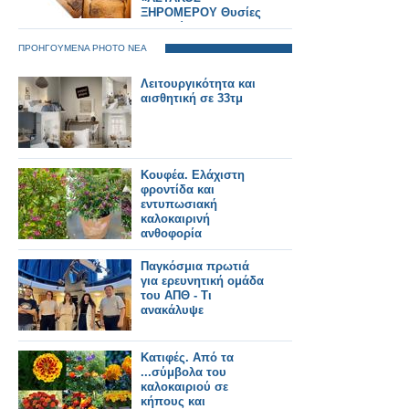
ΞΗΡΟΜΕΡΟΥ Θυσίες
και Αγώνες στα
1821»... ΑΘΗΝΑ 30
ΠΡΟΗΓΟΥΜΕΝΑ PHOTO ΝΕΑ
Ιουνίου 2025,
ξενοδοχείο ΤΙΤΑΝΙΑ
Λειτουργικότητα και
ΦΩΤΟΡΕΠΟΡΤΑΖ
αισθητική σε 33τμ
Γιώργος Κουβέλης
Κουφέα. Ελάχιστη
φροντίδα και
εντυπωσιακή
καλοκαιρινή
ανθοφορία
Παγκόσμια πρωτιά
για ερευνητική ομάδα
του ΑΠΘ - Τι
ανακάλυψε
Κατιφές. Από τα
...σύμβολα του
καλοκαιριού σε
κήπους και