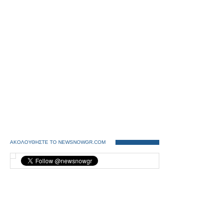
ΑΚΟΛΟΥΘΗΣΤΕ ΤΟ NEWSNOWGR.COM