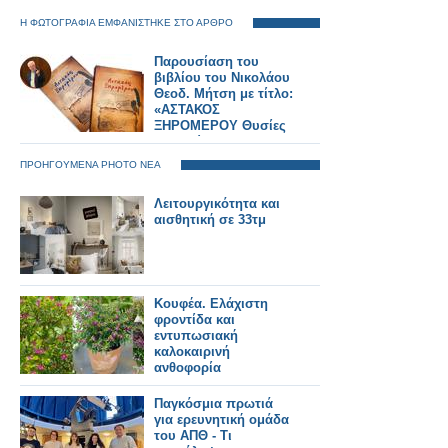
Η ΦΩΤΟΓΡΑΦΙΑ ΕΜΦΑΝΙΣΤΗΚΕ ΣΤΟ ΑΡΘΡΟ
Παρουσίαση του
βιβλίου του Νικολάου
Θεοδ. Μήτση με τίτλο:
«ΑΣΤΑΚΟΣ
ΞΗΡΟΜΕΡΟΥ Θυσίες
και Αγώνες στα
1821»... ΑΘΗΝΑ 30
ΠΡΟΗΓΟΥΜΕΝΑ PHOTO ΝΕΑ
Ιουνίου 2025,
ξενοδοχείο ΤΙΤΑΝΙΑ
Λειτουργικότητα και
ΦΩΤΟΡΕΠΟΡΤΑΖ
αισθητική σε 33τμ
Γιώργος Κουβέλης
Κουφέα. Ελάχιστη
φροντίδα και
εντυπωσιακή
καλοκαιρινή
ανθοφορία
Παγκόσμια πρωτιά
για ερευνητική ομάδα
του ΑΠΘ - Τι