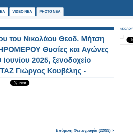
ΕΑ
VIDEO NEA
PHOTO NEA
ΑΚΟΛΟΥ
ου του Νικολάου Θεοδ. Μήτση
ΞΗΡΟΜΕΡΟΥ Θυσίες και Αγώνες
 Ιουνίου 2025, ξενοδοχείο
ΑΖ Γιώργος Κουβέλης -
9
Επόμενη Φωτογραφία (22/99) >