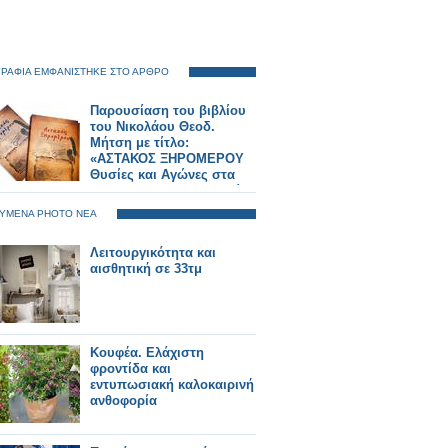
ΡΑΦΙΑ ΕΜΦΑΝΙΣΤΗΚΕ ΣΤΟ ΑΡΘΡΟ
Παρουσίαση του βιβλίου
του Νικολάου Θεοδ.
Μήτση με τίτλο:
«ΑΣΤΑΚΟΣ ΞΗΡΟΜΕΡΟΥ
Θυσίες και Αγώνες στα
1821»... ΑΘΗΝΑ 30 Ιουνίου
2025, ξενοδοχείο ΤΙΤΑΝΙΑ
ΥΜΕΝΑ PHOTO ΝΕΑ
ΦΩΤΟΡΕΠΟΡΤΑΖ Γιώργος
Κουβέλης
Λειτουργικότητα και
αισθητική σε 33τμ
Κουφέα. Ελάχιστη
φροντίδα και
εντυπωσιακή καλοκαιρινή
ανθοφορία