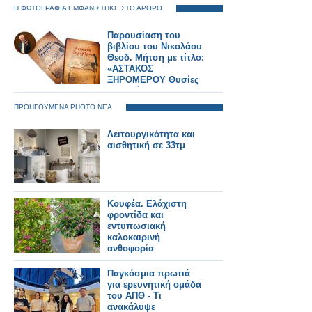
Η ΦΩΤΟΓΡΑΦΙΑ ΕΜΦΑΝΙΣΤΗΚΕ ΣΤΟ ΑΡΘΡΟ
Παρουσίαση του
βιβλίου του Νικολάου
Θεοδ. Μήτση με τίτλο:
«ΑΣΤΑΚΟΣ
ΞΗΡΟΜΕΡΟΥ Θυσίες
και Αγώνες στα
1821»... ΑΘΗΝΑ 30
ΠΡΟΗΓΟΥΜΕΝΑ PHOTO ΝΕΑ
Ιουνίου 2025,
ξενοδοχείο ΤΙΤΑΝΙΑ
Λειτουργικότητα και
ΦΩΤΟΡΕΠΟΡΤΑΖ
αισθητική σε 33τμ
Γιώργος Κουβέλης
Κουφέα. Ελάχιστη
φροντίδα και
εντυπωσιακή
καλοκαιρινή
ανθοφορία
Παγκόσμια πρωτιά
για ερευνητική ομάδα
του ΑΠΘ - Τι
ανακάλυψε