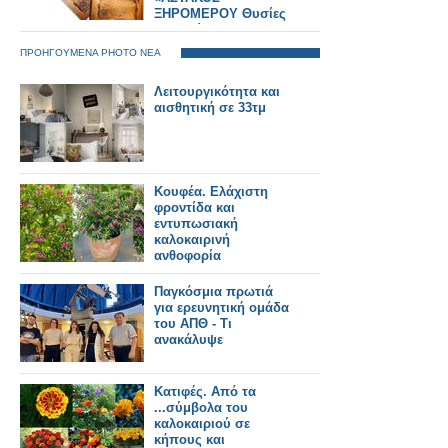
ΞΗΡΟΜΕΡΟΥ Θυσίες
και Αγώνες στα
1821»... ΑΘΗΝΑ 30
ΠΡΟΗΓΟΥΜΕΝΑ PHOTO ΝΕΑ
Ιουνίου 2025,
ξενοδοχείο ΤΙΤΑΝΙΑ
Λειτουργικότητα και
ΦΩΤΟΡΕΠΟΡΤΑΖ
αισθητική σε 33τμ
Γιώργος Κουβέλης
Κουφέα. Ελάχιστη
φροντίδα και
εντυπωσιακή
καλοκαιρινή
ανθοφορία
Παγκόσμια πρωτιά
για ερευνητική ομάδα
του ΑΠΘ - Τι
ανακάλυψε
Κατιφές. Από τα
...σύμβολα του
καλοκαιριού σε
κήπους και