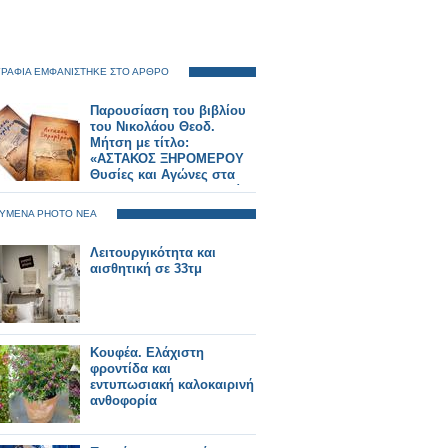
ΡΑΦΙΑ ΕΜΦΑΝΙΣΤΗΚΕ ΣΤΟ ΑΡΘΡΟ
Παρουσίαση του βιβλίου
του Νικολάου Θεοδ.
Μήτση με τίτλο:
«ΑΣΤΑΚΟΣ ΞΗΡΟΜΕΡΟΥ
Θυσίες και Αγώνες στα
1821»... ΑΘΗΝΑ 30 Ιουνίου
2025, ξενοδοχείο ΤΙΤΑΝΙΑ
ΥΜΕΝΑ PHOTO ΝΕΑ
ΦΩΤΟΡΕΠΟΡΤΑΖ Γιώργος
Κουβέλης
Λειτουργικότητα και
αισθητική σε 33τμ
Κουφέα. Ελάχιστη
φροντίδα και
εντυπωσιακή καλοκαιρινή
ανθοφορία