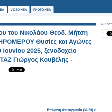
ΕΑ
VIDEO NEA
PHOTO NEA
ΑΚΟΛΟΥ
ου του Νικολάου Θεοδ. Μήτση
ΞΗΡΟΜΕΡΟΥ Θυσίες και Αγώνες
 Ιουνίου 2025, ξενοδοχείο
ΑΖ Γιώργος Κουβέλης -
9
Επόμενη Φωτογραφία (31/99) >