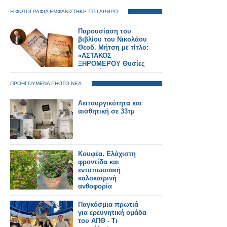
Η ΦΩΤΟΓΡΑΦΙΑ ΕΜΦΑΝΙΣΤΗΚΕ ΣΤΟ ΑΡΘΡΟ
Παρουσίαση του
βιβλίου του Νικολάου
Θεοδ. Μήτση με τίτλο:
«ΑΣΤΑΚΟΣ
ΞΗΡΟΜΕΡΟΥ Θυσίες
και Αγώνες στα
1821»... ΑΘΗΝΑ 30
ΠΡΟΗΓΟΥΜΕΝΑ PHOTO ΝΕΑ
Ιουνίου 2025,
ξενοδοχείο ΤΙΤΑΝΙΑ
Λειτουργικότητα και
ΦΩΤΟΡΕΠΟΡΤΑΖ
αισθητική σε 33τμ
Γιώργος Κουβέλης
Κουφέα. Ελάχιστη
φροντίδα και
εντυπωσιακή
καλοκαιρινή
ανθοφορία
Παγκόσμια πρωτιά
για ερευνητική ομάδα
του ΑΠΘ - Τι