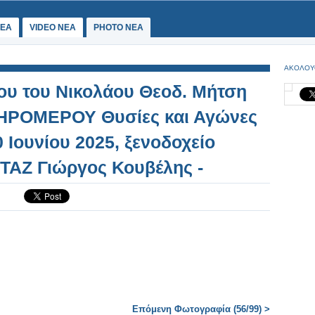
ΕΑ
VIDEO NEA
PHOTO NEA
ΑΚΟΛΟΥ
ου του Νικολάου Θεοδ. Μήτση
ΞΗΡΟΜΕΡΟΥ Θυσίες και Αγώνες
 Ιουνίου 2025, ξενοδοχείο
ΑΖ Γιώργος Κουβέλης -
9
Επόμενη Φωτογραφία (56/99) >