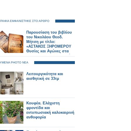
ΡΑΦΙΑ ΕΜΦΑΝΙΣΤΗΚΕ ΣΤΟ ΑΡΘΡΟ
Παρουσίαση του βιβλίου
του Νικολάου Θεοδ.
Μήτση με τίτλο:
«ΑΣΤΑΚΟΣ ΞΗΡΟΜΕΡΟΥ
Θυσίες και Αγώνες στα
1821»... ΑΘΗΝΑ 30 Ιουνίου
2025, ξενοδοχείο ΤΙΤΑΝΙΑ
ΥΜΕΝΑ PHOTO ΝΕΑ
ΦΩΤΟΡΕΠΟΡΤΑΖ Γιώργος
Κουβέλης
Λειτουργικότητα και
αισθητική σε 33τμ
Κουφέα. Ελάχιστη
φροντίδα και
εντυπωσιακή καλοκαιρινή
ανθοφορία