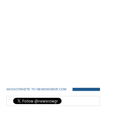
ΑΚΟΛΟΥΘΗΣΤΕ ΤΟ NEWSNOWGR.COM