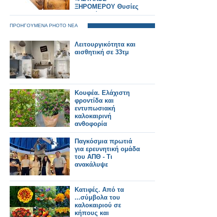
ΞΗΡΟΜΕΡΟΥ Θυσίες
και Αγώνες στα
1821»... ΑΘΗΝΑ 30
ΠΡΟΗΓΟΥΜΕΝΑ PHOTO ΝΕΑ
Ιουνίου 2025,
ξενοδοχείο ΤΙΤΑΝΙΑ
Λειτουργικότητα και
ΦΩΤΟΡΕΠΟΡΤΑΖ
αισθητική σε 33τμ
Γιώργος Κουβέλης
Κουφέα. Ελάχιστη
φροντίδα και
εντυπωσιακή
καλοκαιρινή
ανθοφορία
Παγκόσμια πρωτιά
για ερευνητική ομάδα
του ΑΠΘ - Τι
ανακάλυψε
Κατιφές. Από τα
...σύμβολα του
καλοκαιριού σε
κήπους και