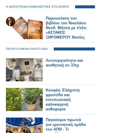
Η ΦΩΤΟΓΡΑΦΙΑ ΕΜΦΑΝΙΣΤΗΚΕ ΣΤΟ ΑΡΘΡΟ
Παρουσίαση του
βιβλίου του Νικολάου
Θεοδ. Μήτση με τίτλο:
«ΑΣΤΑΚΟΣ
ΞΗΡΟΜΕΡΟΥ Θυσίες
και Αγώνες στα
1821»... ΑΘΗΝΑ 30
ΠΡΟΗΓΟΥΜΕΝΑ PHOTO ΝΕΑ
Ιουνίου 2025,
ξενοδοχείο ΤΙΤΑΝΙΑ
Λειτουργικότητα και
ΦΩΤΟΡΕΠΟΡΤΑΖ
αισθητική σε 33τμ
Γιώργος Κουβέλης
Κουφέα. Ελάχιστη
φροντίδα και
εντυπωσιακή
καλοκαιρινή
ανθοφορία
Παγκόσμια πρωτιά
για ερευνητική ομάδα
του ΑΠΘ - Τι