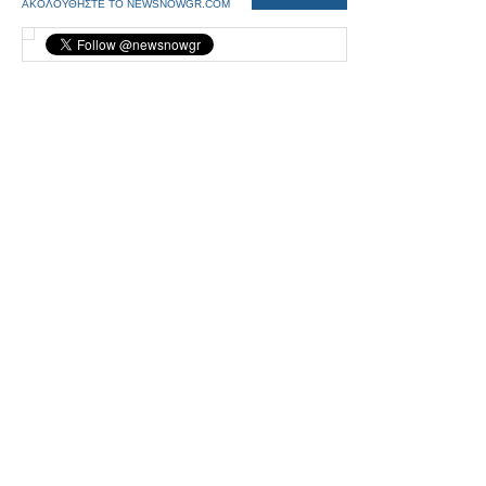
ΑΚΟΛΟΥΘΗΣΤΕ ΤΟ NEWSNOWGR.COM