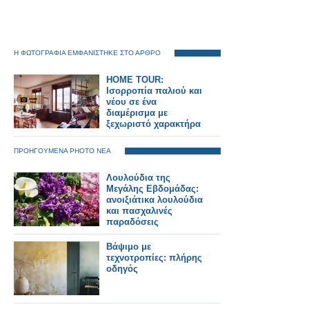
Η ΦΩΤΟΓΡΑΦΙΑ ΕΜΦΑΝΙΣΤΗΚΕ ΣΤΟ ΑΡΘΡΟ
HOME TOUR:
Ισορροπία παλιού και
νέου σε ένα
διαμέρισμα με
ξεχωριστό χαρακτήρα
ΠΡΟΗΓΟΥΜΕΝΑ PHOTO ΝΕΑ
Λουλούδια της
Μεγάλης Εβδομάδας:
ανοιξιάτικα λουλούδια
και πασχαλινές
παραδόσεις
Βάψιμο με
τεχνοτροπίες: πλήρης
οδηγός