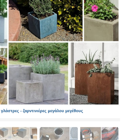
γλάστρες - ζαρντινιέρες μεγάλου μεγέθους