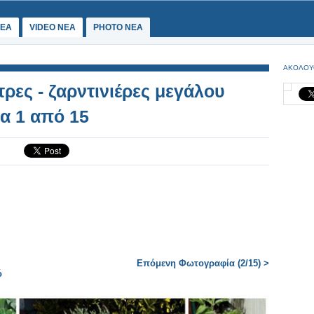
ΕΑ
VIDEO NEA
PHOTO NEA
ΑΚΟΛΟΥ
τρες - ζαρντινιέρες μεγάλου
α 1 από 15
Επόμενη Φωτογραφία (2/15) >
ό