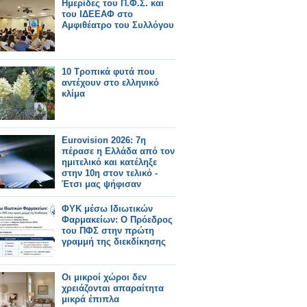
Ημερίδες του Π.Φ.Σ. και
του ΙΔΕΕΑΦ στο
Αμφιθέατρο του Συλλόγου
10 Τροπικά φυτά που
αντέχουν στο ελληνικό
κλίμα
Eurovision 2026: 7η
πέρασε η Ελλάδα από τον
ημιτελικό και κατέληξε
στην 10η στον τελικό -
Έτσι μας ψήφισαν
ΦΥΚ μέσω Ιδιωτικών
Φαρμακείων: Ο Πρόεδρος
του ΠΦΣ στην πρώτη
γραμμή της διεκδίκησης
Οι μικροί χώροι δεν
χρειάζονται απαραίτητα
μικρά έπιπλα