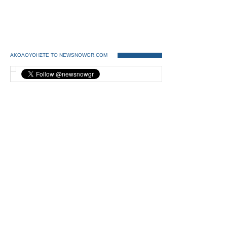
ΑΚΟΛΟΥΘΗΣΤΕ ΤΟ NEWSNOWGR.COM