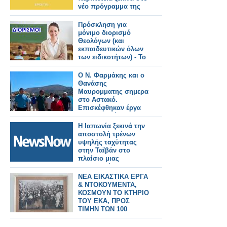
νέο πρόγραμμα της
ΕΡΤ
Πρόσκληση για
μόνιμο διορισμό
Θεολόγων (και
εκπαιδευτικών όλων
των ειδικοτήτων) - Το
ΦΕΚ
Ο Ν. Φαρμάκης και ο
Θανάσης
Μαυρομματης σημερα
στο Αστακό.
Επισκέφθηκαν έργα
που εκτελούνται στην
περιοχή και
Η Ιαπωνία ξεκινά την
συναντήθηκαν με
αποστολή τρένων
φορείς και πολίτες
υψηλής ταχύτητας
(φωτο-βιντεο)
στην Ταϊβάν στο
πλαίσιο μιας
σημαντικής
σιδηροδρομικής
ΝΕΑ ΕΙΚΑΣΤΙΚΑ ΕΡΓΑ
παραγγελίας.
& ΝΤΟΚΟΥΜΕΝΤΑ,
ΚΟΣΜΟΥΝ ΤΟ ΚΤΗΡΙΟ
ΤΟΥ ΕΚΑ, ΠΡΟΣ
ΤΙΜΗΝ ΤΩΝ 100
ΧΡΟΝΩΝ ΑΠΟ ΤΗΝ
ΑΙΜΑΤΟΒΑΜΕΝΗ