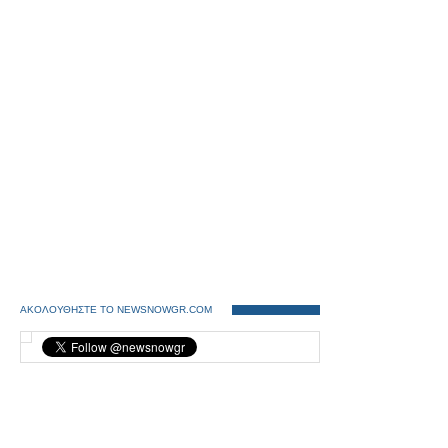
ΑΚΟΛΟΥΘΗΣΤΕ ΤΟ NEWSNOWGR.COM