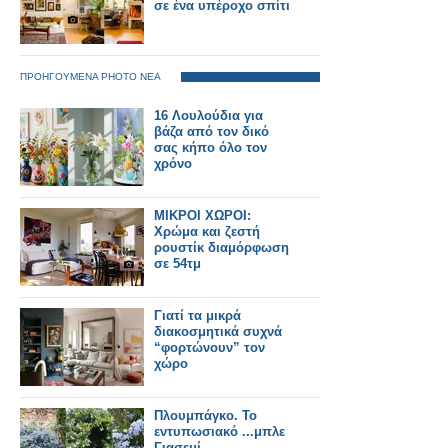
σε ένα υπέροχο σπίτι
ΠΡΟΗΓΟΥΜΕΝΑ PHOTO ΝΕΑ
16 Λουλούδια για
βάζα από τον δικό
σας κήπο όλο τον
χρόνο
ΜΙΚΡΟΙ ΧΩΡΟΙ:
Χρώμα και ζεστή
ρουστίκ διαμόρφωση
σε 54τμ
Γιατί τα μικρά
διακοσμητικά συχνά
“φορτώνουν” τον
χώρο
Πλουμπάγκο. Το
εντυπωσιακό ...μπλε
Γιασεμί