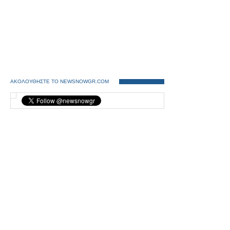
ΑΚΟΛΟΥΘΗΣΤΕ ΤΟ NEWSNOWGR.COM