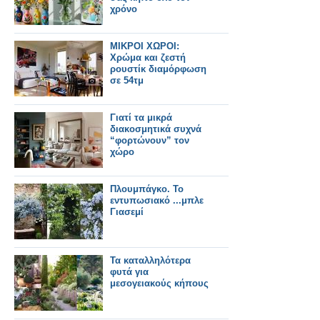
χρόνο
ΜΙΚΡΟΙ ΧΩΡΟΙ:
Χρώμα και ζεστή
ρουστίκ διαμόρφωση
σε 54τμ
Γιατί τα μικρά
διακοσμητικά συχνά
“φορτώνουν” τον
χώρο
Πλουμπάγκο. Το
εντυπωσιακό ...μπλε
Γιασεμί
Τα καταλληλότερα
φυτά για
μεσογειακούς κήπους