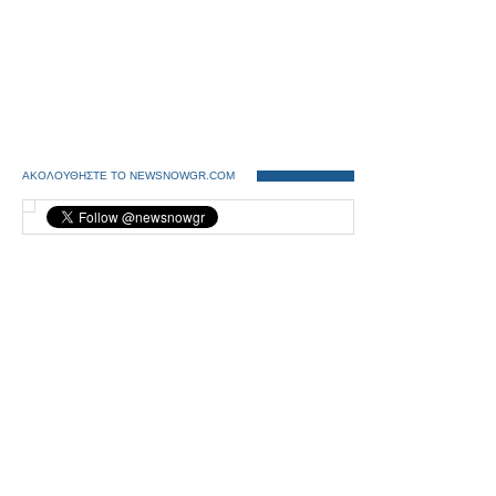
ΑΚΟΛΟΥΘΗΣΤΕ ΤΟ NEWSNOWGR.COM