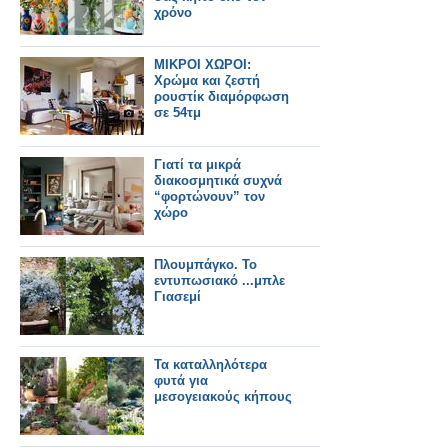
χρόνο
ΜΙΚΡΟΙ ΧΩΡΟΙ:
Χρώμα και ζεστή
ρουστίκ διαμόρφωση
σε 54τμ
Γιατί τα μικρά
διακοσμητικά συχνά
“φορτώνουν” τον
χώρο
Πλουμπάγκο. Το
εντυπωσιακό ...μπλε
Γιασεμί
Τα καταλληλότερα
φυτά για
μεσογειακούς κήπους