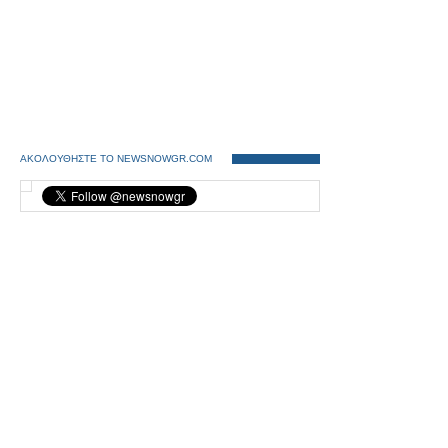
ΑΚΟΛΟΥΘΗΣΤΕ ΤΟ NEWSNOWGR.COM