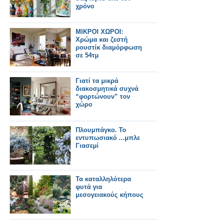
χρόνο
ΜΙΚΡΟΙ ΧΩΡΟΙ:
Χρώμα και ζεστή
ρουστίκ διαμόρφωση
σε 54τμ
Γιατί τα μικρά
διακοσμητικά συχνά
“φορτώνουν” τον
χώρο
Πλουμπάγκο. Το
εντυπωσιακό ...μπλε
Γιασεμί
Τα καταλληλότερα
φυτά για
μεσογειακούς κήπους