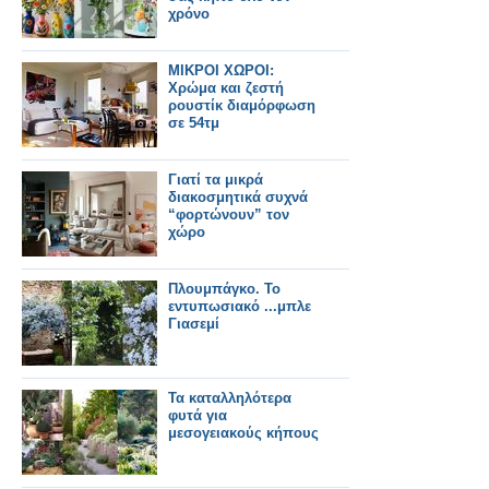
χρόνο
ΜΙΚΡΟΙ ΧΩΡΟΙ:
Χρώμα και ζεστή
ρουστίκ διαμόρφωση
σε 54τμ
Γιατί τα μικρά
διακοσμητικά συχνά
“φορτώνουν” τον
χώρο
Πλουμπάγκο. Το
εντυπωσιακό ...μπλε
Γιασεμί
Τα καταλληλότερα
φυτά για
μεσογειακούς κήπους