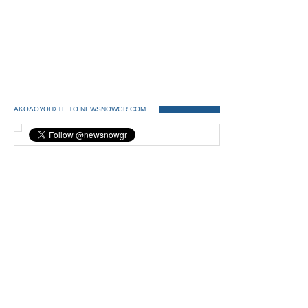
ΑΚΟΛΟΥΘΗΣΤΕ ΤΟ NEWSNOWGR.COM