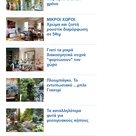
χρόνο
ΜΙΚΡΟΙ ΧΩΡΟΙ:
Χρώμα και ζεστή
ρουστίκ διαμόρφωση
σε 54τμ
Γιατί τα μικρά
διακοσμητικά συχνά
“φορτώνουν” τον
χώρο
Πλουμπάγκο. Το
εντυπωσιακό ...μπλε
Γιασεμί
Τα καταλληλότερα
φυτά για
μεσογειακούς κήπους