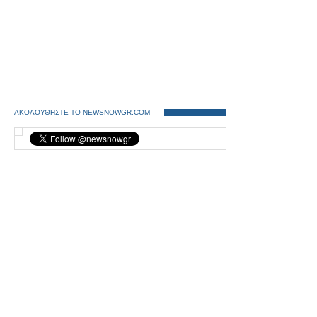
ΑΚΟΛΟΥΘΗΣΤΕ ΤΟ NEWSNOWGR.COM