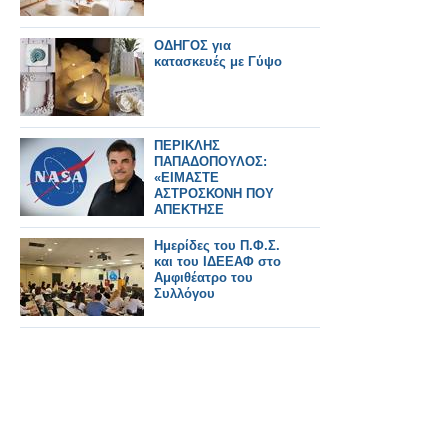
ΟΔΗΓΟΣ για
κατασκευές με Γύψο
ΠΕΡΙΚΛΗΣ
ΠΑΠΑΔΟΠΟΥΛΟΣ:
«ΕΙΜΑΣΤΕ
ΑΣΤΡΟΣΚΟΝΗ ΠΟΥ
ΑΠΕΚΤΗΣΕ
ΣΥΝΕΙΔΗΣΗ» – Ο
ΗΓΕΤΗΣ ΤΗΣ NASA
Ημερίδες του Π.Φ.Σ.
ΠΙΣΩ ΑΠΟ ΤΟ Artemis
και του ΙΔΕΕΑΦ στο
II
Αμφιθέατρο του
Συλλόγου