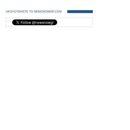
ΑΚΟΛΟΥΘΗΣΤΕ ΤΟ NEWSNOWGR.COM