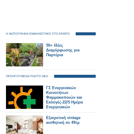
Η ΦΩΤΟΓΡΑΦΙΑ ΕΜΦΑΝΙΣΤΗΚΕ ΣΤΟ ΑΡΘΡΟ
50+ Ιδέες
Διαμόρφωσης για
Παρτέρια
ΠΡΟΗΓΟΥΜΕΝΑ PHOTO ΝΕΑ
ΓΣ Ενεργειακών
Κοινοτήτων
Φαρμακοποιών και
Εκλογές-22/5 Ημέρα
Ενεργειακών
Κοινοτήτων στην
Ευρώπη
Εξαιρετική vintage
αισθητική σε 49τμ