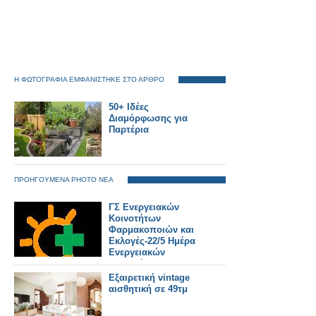
Η ΦΩΤΟΓΡΑΦΙΑ ΕΜΦΑΝΙΣΤΗΚΕ ΣΤΟ ΑΡΘΡΟ
50+ Ιδέες
Διαμόρφωσης για
Παρτέρια
ΠΡΟΗΓΟΥΜΕΝΑ PHOTO ΝΕΑ
ΓΣ Ενεργειακών
Κοινοτήτων
Φαρμακοποιών και
Εκλογές-22/5 Ημέρα
Ενεργειακών
Κοινοτήτων στην
Ευρώπη
Εξαιρετική vintage
αισθητική σε 49τμ