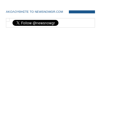
ΑΚΟΛΟΥΘΗΣΤΕ ΤΟ NEWSNOWGR.COM