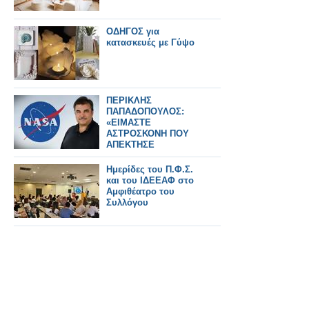
ΟΔΗΓΟΣ για
κατασκευές με Γύψο
ΠΕΡΙΚΛΗΣ
ΠΑΠΑΔΟΠΟΥΛΟΣ:
«ΕΙΜΑΣΤΕ
ΑΣΤΡΟΣΚΟΝΗ ΠΟΥ
ΑΠΕΚΤΗΣΕ
ΣΥΝΕΙΔΗΣΗ» – Ο
ΗΓΕΤΗΣ ΤΗΣ NASA
Ημερίδες του Π.Φ.Σ.
ΠΙΣΩ ΑΠΟ ΤΟ Artemis
και του ΙΔΕΕΑΦ στο
II
Αμφιθέατρο του
Συλλόγου