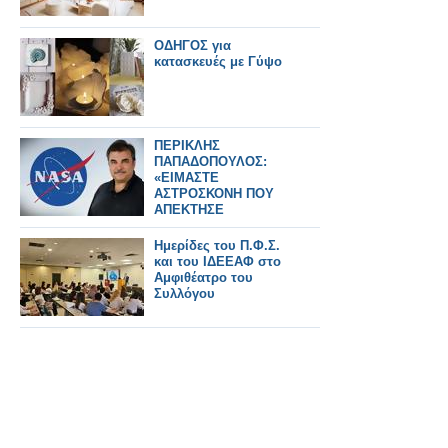
ΟΔΗΓΟΣ για
κατασκευές με Γύψο
ΠΕΡΙΚΛΗΣ
ΠΑΠΑΔΟΠΟΥΛΟΣ:
«ΕΙΜΑΣΤΕ
ΑΣΤΡΟΣΚΟΝΗ ΠΟΥ
ΑΠΕΚΤΗΣΕ
ΣΥΝΕΙΔΗΣΗ» – Ο
ΗΓΕΤΗΣ ΤΗΣ NASA
Ημερίδες του Π.Φ.Σ.
ΠΙΣΩ ΑΠΟ ΤΟ Artemis
και του ΙΔΕΕΑΦ στο
II
Αμφιθέατρο του
Συλλόγου