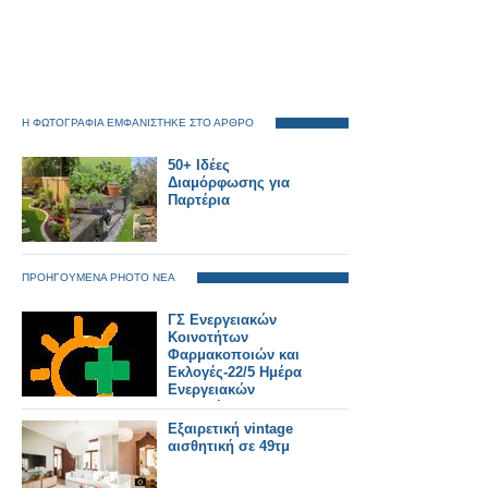
Η ΦΩΤΟΓΡΑΦΙΑ ΕΜΦΑΝΙΣΤΗΚΕ ΣΤΟ ΑΡΘΡΟ
50+ Ιδέες
Διαμόρφωσης για
Παρτέρια
ΠΡΟΗΓΟΥΜΕΝΑ PHOTO ΝΕΑ
ΓΣ Ενεργειακών
Κοινοτήτων
Φαρμακοποιών και
Εκλογές-22/5 Ημέρα
Ενεργειακών
Κοινοτήτων στην
Ευρώπη
Εξαιρετική vintage
αισθητική σε 49τμ