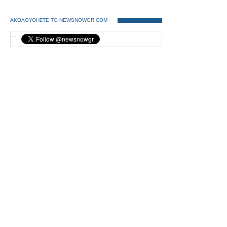
ΑΚΟΛΟΥΘΗΣΤΕ ΤΟ NEWSNOWGR.COM