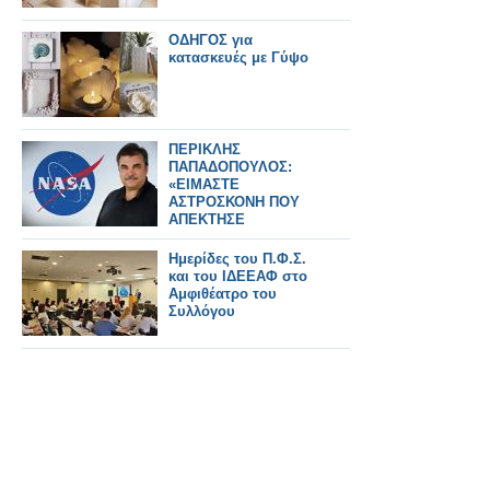
ΟΔΗΓΟΣ για
κατασκευές με Γύψο
ΠΕΡΙΚΛΗΣ
ΠΑΠΑΔΟΠΟΥΛΟΣ:
«ΕΙΜΑΣΤΕ
ΑΣΤΡΟΣΚΟΝΗ ΠΟΥ
ΑΠΕΚΤΗΣΕ
ΣΥΝΕΙΔΗΣΗ» – Ο
ΗΓΕΤΗΣ ΤΗΣ NASA
Ημερίδες του Π.Φ.Σ.
ΠΙΣΩ ΑΠΟ ΤΟ Artemis
και του ΙΔΕΕΑΦ στο
II
Αμφιθέατρο του
Συλλόγου