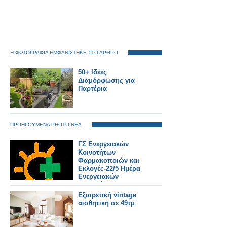
Η ΦΩΤΟΓΡΑΦΙΑ ΕΜΦΑΝΙΣΤΗΚΕ ΣΤΟ ΑΡΘΡΟ
50+ Ιδέες
Διαμόρφωσης για
Παρτέρια
ΠΡΟΗΓΟΥΜΕΝΑ PHOTO ΝΕΑ
ΓΣ Ενεργειακών
Κοινοτήτων
Φαρμακοποιών και
Εκλογές-22/5 Ημέρα
Ενεργειακών
Κοινοτήτων στην
Ευρώπη
Εξαιρετική vintage
αισθητική σε 49τμ