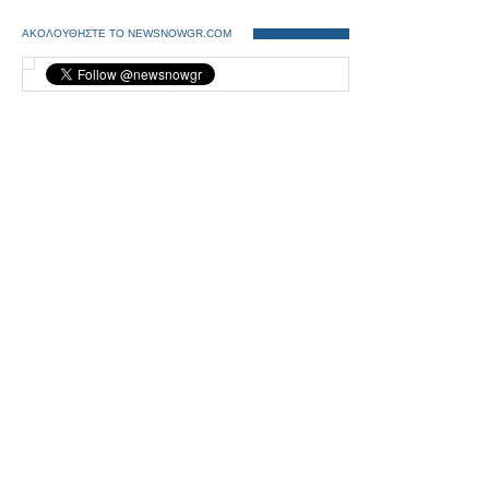
ΑΚΟΛΟΥΘΗΣΤΕ ΤΟ NEWSNOWGR.COM