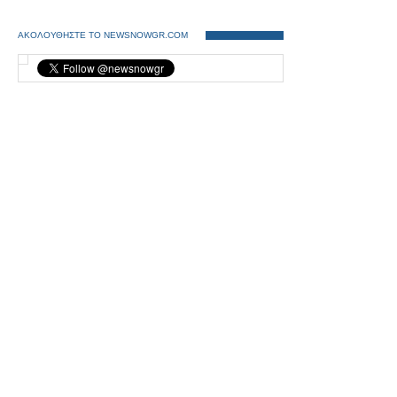
ΑΚΟΛΟΥΘΗΣΤΕ ΤΟ NEWSNOWGR.COM