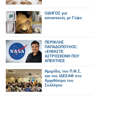
ΟΔΗΓΟΣ για
κατασκευές με Γύψο
ΠΕΡΙΚΛΗΣ
ΠΑΠΑΔΟΠΟΥΛΟΣ:
«ΕΙΜΑΣΤΕ
ΑΣΤΡΟΣΚΟΝΗ ΠΟΥ
ΑΠΕΚΤΗΣΕ
ΣΥΝΕΙΔΗΣΗ» – Ο
ΗΓΕΤΗΣ ΤΗΣ NASA
Ημερίδες του Π.Φ.Σ.
ΠΙΣΩ ΑΠΟ ΤΟ Artemis
και του ΙΔΕΕΑΦ στο
II
Αμφιθέατρο του
Συλλόγου