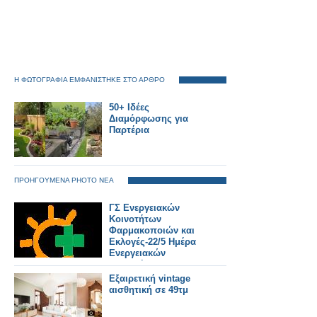
Η ΦΩΤΟΓΡΑΦΙΑ ΕΜΦΑΝΙΣΤΗΚΕ ΣΤΟ ΑΡΘΡΟ
50+ Ιδέες
Διαμόρφωσης για
Παρτέρια
ΠΡΟΗΓΟΥΜΕΝΑ PHOTO ΝΕΑ
ΓΣ Ενεργειακών
Κοινοτήτων
Φαρμακοποιών και
Εκλογές-22/5 Ημέρα
Ενεργειακών
Κοινοτήτων στην
Ευρώπη
Εξαιρετική vintage
αισθητική σε 49τμ