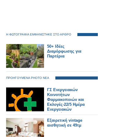
Η ΦΩΤΟΓΡΑΦΙΑ ΕΜΦΑΝΙΣΤΗΚΕ ΣΤΟ ΑΡΘΡΟ
50+ Ιδέες
Διαμόρφωσης για
Παρτέρια
ΠΡΟΗΓΟΥΜΕΝΑ PHOTO ΝΕΑ
ΓΣ Ενεργειακών
Κοινοτήτων
Φαρμακοποιών και
Εκλογές-22/5 Ημέρα
Ενεργειακών
Κοινοτήτων στην
Ευρώπη
Εξαιρετική vintage
αισθητική σε 49τμ