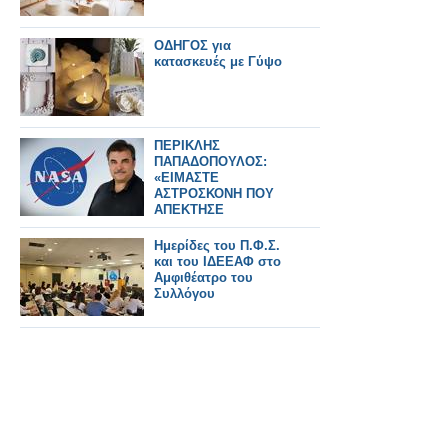
ΟΔΗΓΟΣ για
κατασκευές με Γύψο
ΠΕΡΙΚΛΗΣ
ΠΑΠΑΔΟΠΟΥΛΟΣ:
«ΕΙΜΑΣΤΕ
ΑΣΤΡΟΣΚΟΝΗ ΠΟΥ
ΑΠΕΚΤΗΣΕ
ΣΥΝΕΙΔΗΣΗ» – Ο
ΗΓΕΤΗΣ ΤΗΣ NASA
Ημερίδες του Π.Φ.Σ.
ΠΙΣΩ ΑΠΟ ΤΟ Artemis
και του ΙΔΕΕΑΦ στο
II
Αμφιθέατρο του
Συλλόγου