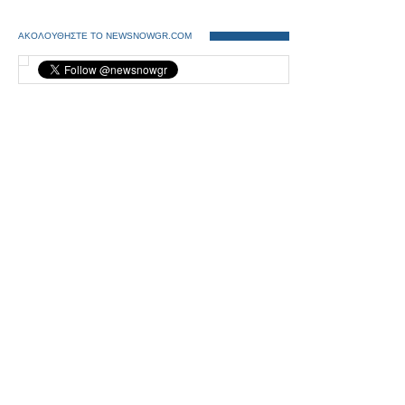
ΑΚΟΛΟΥΘΗΣΤΕ ΤΟ NEWSNOWGR.COM