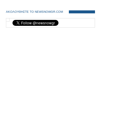
ΑΚΟΛΟΥΘΗΣΤΕ ΤΟ NEWSNOWGR.COM