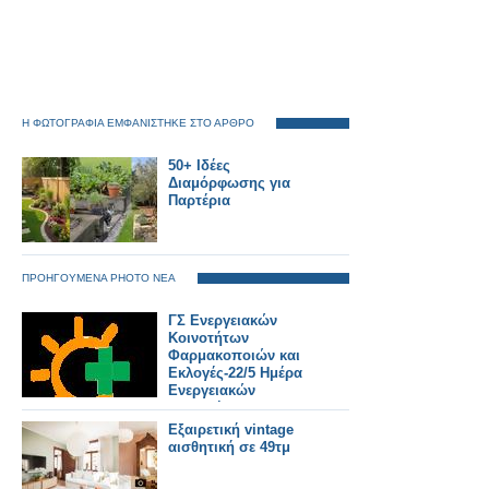
Η ΦΩΤΟΓΡΑΦΙΑ ΕΜΦΑΝΙΣΤΗΚΕ ΣΤΟ ΑΡΘΡΟ
50+ Ιδέες
Διαμόρφωσης για
Παρτέρια
ΠΡΟΗΓΟΥΜΕΝΑ PHOTO ΝΕΑ
ΓΣ Ενεργειακών
Κοινοτήτων
Φαρμακοποιών και
Εκλογές-22/5 Ημέρα
Ενεργειακών
Κοινοτήτων στην
Ευρώπη
Εξαιρετική vintage
αισθητική σε 49τμ