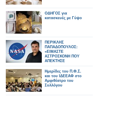
ΟΔΗΓΟΣ για
κατασκευές με Γύψο
ΠΕΡΙΚΛΗΣ
ΠΑΠΑΔΟΠΟΥΛΟΣ:
«ΕΙΜΑΣΤΕ
ΑΣΤΡΟΣΚΟΝΗ ΠΟΥ
ΑΠΕΚΤΗΣΕ
ΣΥΝΕΙΔΗΣΗ» – Ο
ΗΓΕΤΗΣ ΤΗΣ NASA
Ημερίδες του Π.Φ.Σ.
ΠΙΣΩ ΑΠΟ ΤΟ Artemis
και του ΙΔΕΕΑΦ στο
II
Αμφιθέατρο του
Συλλόγου