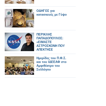
ΟΔΗΓΟΣ για
κατασκευές με Γύψο
ΠΕΡΙΚΛΗΣ
ΠΑΠΑΔΟΠΟΥΛΟΣ:
«ΕΙΜΑΣΤΕ
ΑΣΤΡΟΣΚΟΝΗ ΠΟΥ
ΑΠΕΚΤΗΣΕ
ΣΥΝΕΙΔΗΣΗ» – Ο
ΗΓΕΤΗΣ ΤΗΣ NASA
Ημερίδες του Π.Φ.Σ.
ΠΙΣΩ ΑΠΟ ΤΟ Artemis
και του ΙΔΕΕΑΦ στο
II
Αμφιθέατρο του
Συλλόγου