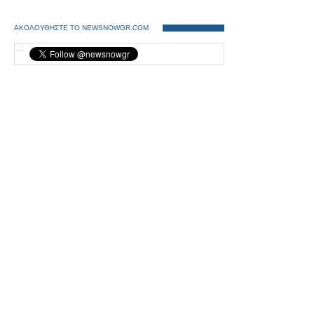
ΑΚΟΛΟΥΘΗΣΤΕ ΤΟ NEWSNOWGR.COM