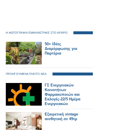
Η ΦΩΤΟΓΡΑΦΙΑ ΕΜΦΑΝΙΣΤΗΚΕ ΣΤΟ ΑΡΘΡΟ
50+ Ιδέες
Διαμόρφωσης για
Παρτέρια
ΠΡΟΗΓΟΥΜΕΝΑ PHOTO ΝΕΑ
ΓΣ Ενεργειακών
Κοινοτήτων
Φαρμακοποιών και
Εκλογές-22/5 Ημέρα
Ενεργειακών
Κοινοτήτων στην
Ευρώπη
Εξαιρετική vintage
αισθητική σε 49τμ