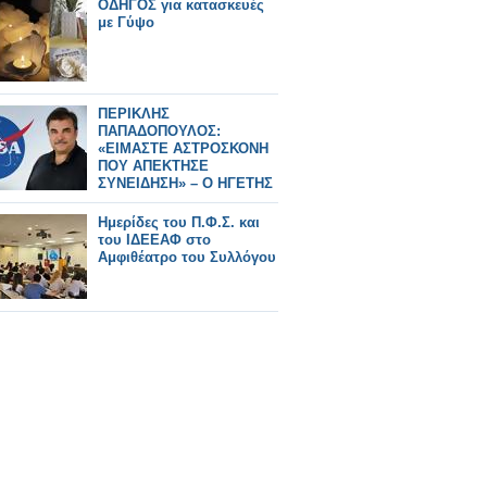
ΟΔΗΓΟΣ για κατασκευές
με Γύψο
ΠΕΡΙΚΛΗΣ
ΠΑΠΑΔΟΠΟΥΛΟΣ:
«ΕΙΜΑΣΤΕ ΑΣΤΡΟΣΚΟΝΗ
ΠΟΥ ΑΠΕΚΤΗΣΕ
ΣΥΝΕΙΔΗΣΗ» – Ο ΗΓΕΤΗΣ
ΤΗΣ NASA ΠΙΣΩ ΑΠΟ ΤΟ
Artemis II
Ημερίδες του Π.Φ.Σ. και
του ΙΔΕΕΑΦ στο
Αμφιθέατρο του Συλλόγου