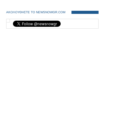
ΑΚΟΛΟΥΘΗΣΤΕ ΤΟ NEWSNOWGR.COM