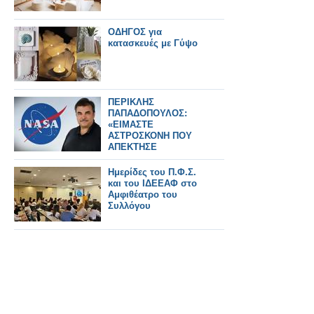
ΟΔΗΓΟΣ για
κατασκευές με Γύψο
ΠΕΡΙΚΛΗΣ
ΠΑΠΑΔΟΠΟΥΛΟΣ:
«ΕΙΜΑΣΤΕ
ΑΣΤΡΟΣΚΟΝΗ ΠΟΥ
ΑΠΕΚΤΗΣΕ
ΣΥΝΕΙΔΗΣΗ» – Ο
ΗΓΕΤΗΣ ΤΗΣ NASA
Ημερίδες του Π.Φ.Σ.
ΠΙΣΩ ΑΠΟ ΤΟ Artemis
και του ΙΔΕΕΑΦ στο
II
Αμφιθέατρο του
Συλλόγου