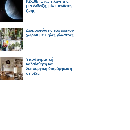
K2-18b: Ενας πλανήτης,
μία ένδειξη, μία υπόθεση
ζωής
Διαμορφώσεις εξωτερικού
χώρου με ψηλές γλάστρες
Υποδειγματική
καλαίσθητη και
λειτουργική διαμόρφωση
σε 62τμ