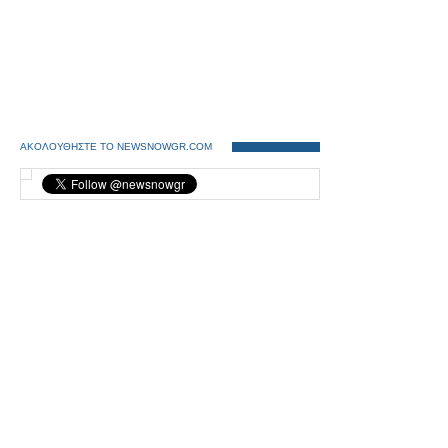
ΑΚΟΛΟΥΘΗΣΤΕ ΤΟ NEWSNOWGR.COM