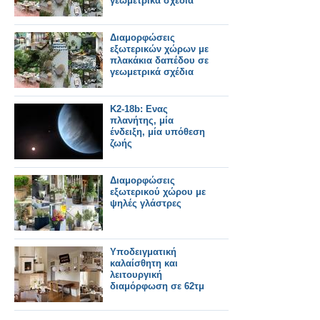
γεωμετρικά σχέδια
Διαμορφώσεις
εξωτερικών χώρων με
πλακάκια δαπέδου σε
γεωμετρικά σχέδια
K2-18b: Ενας
πλανήτης, μία
ένδειξη, μία υπόθεση
ζωής
Διαμορφώσεις
εξωτερικού χώρου με
ψηλές γλάστρες
Υποδειγματική
καλαίσθητη και
λειτουργική
διαμόρφωση σε 62τμ