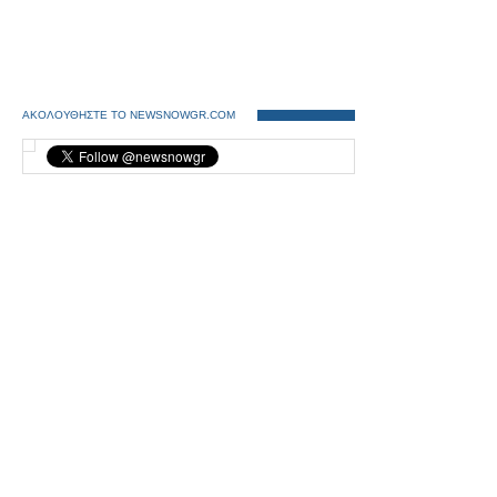
ΑΚΟΛΟΥΘΗΣΤΕ ΤΟ NEWSNOWGR.COM