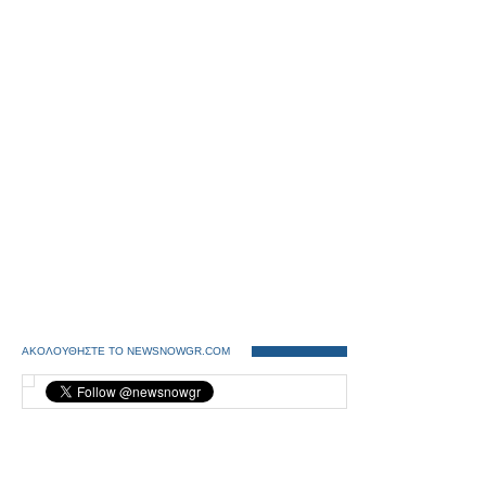
ΑΚΟΛΟΥΘΗΣΤΕ ΤΟ NEWSNOWGR.COM