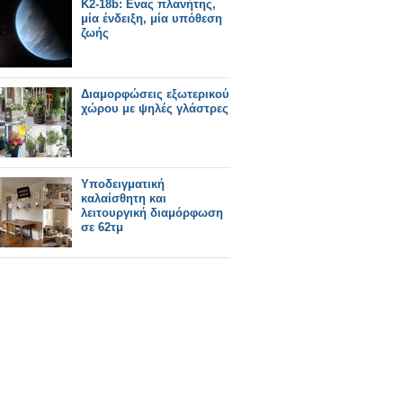
K2-18b: Ενας πλανήτης,
μία ένδειξη, μία υπόθεση
ζωής
Διαμορφώσεις εξωτερικού
χώρου με ψηλές γλάστρες
Υποδειγματική
καλαίσθητη και
λειτουργική διαμόρφωση
σε 62τμ