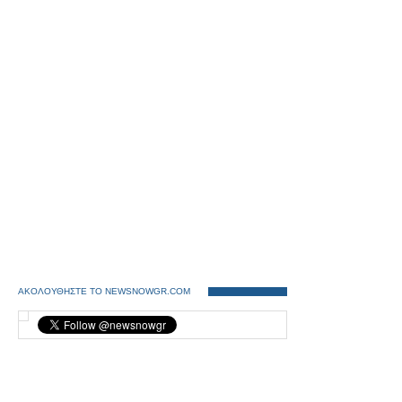
ΑΚΟΛΟΥΘΗΣΤΕ ΤΟ NEWSNOWGR.COM