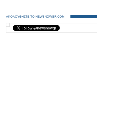
ΑΚΟΛΟΥΘΗΣΤΕ ΤΟ NEWSNOWGR.COM