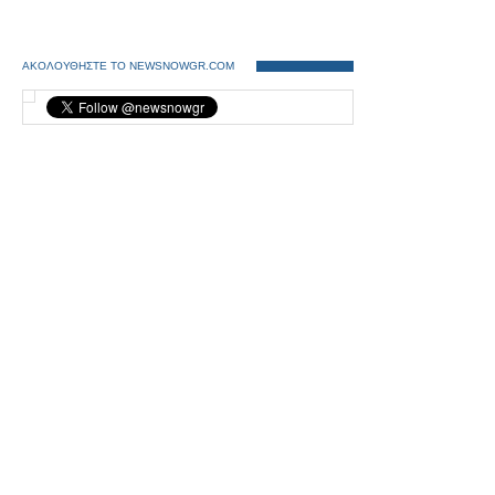
ΑΚΟΛΟΥΘΗΣΤΕ ΤΟ NEWSNOWGR.COM