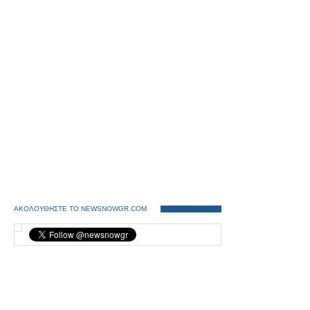
ΑΚΟΛΟΥΘΗΣΤΕ ΤΟ NEWSNOWGR.COM