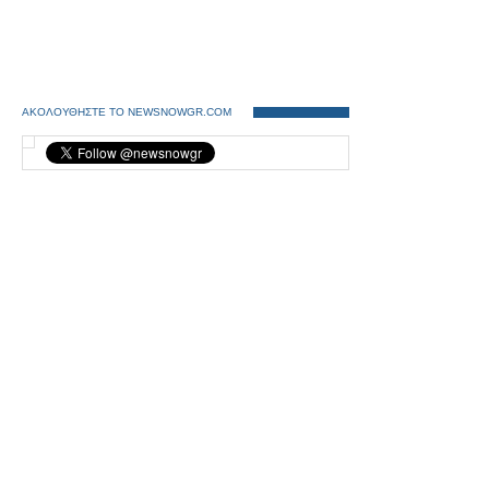
ΑΚΟΛΟΥΘΗΣΤΕ ΤΟ NEWSNOWGR.COM